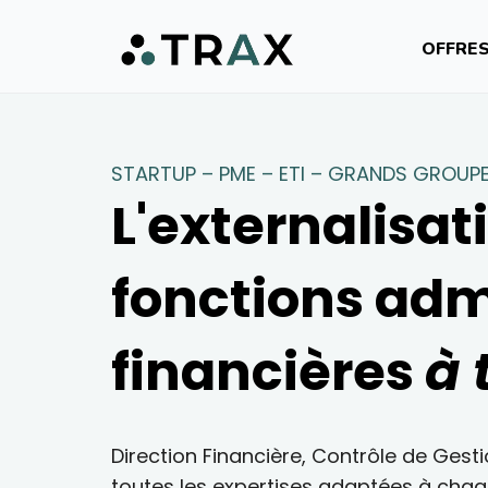
OFFRE
STARTUP – PME – ETI – GRANDS GROUP
L'externalisat
fonctions adm
financières
à 
Direction Financière, Contrôle de Ges
toutes les expertises adaptées à cha