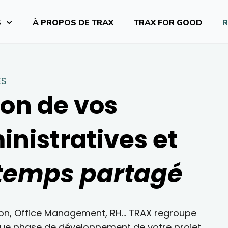
S
À PROPOS DE TRAX
TRAX FOR GOOD
R
ES
ion de vos
inistratives et
temps partagé
tion, Office Management, RH… TRAX regroupe
que phase de développement de votre projet.