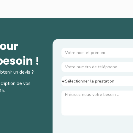
our
besoin !
btenir un devis ?
cription de vos
4h.